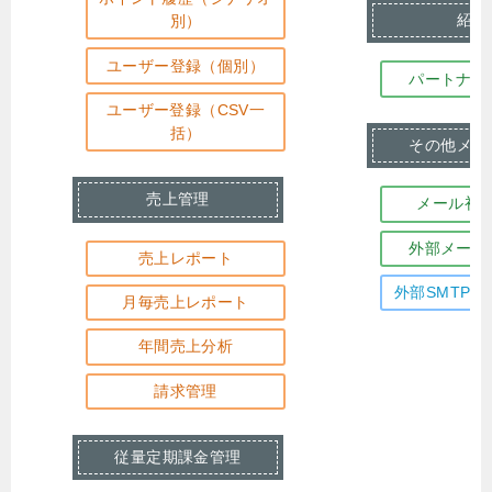
紹介
別）
ユーザー登録（個別）
パートナー
ユーザー登録（CSV一
括）
その他メー
売上管理
メール初
外部メール
売上レポート
外部SMTP
月毎売上レポート
年間売上分析
請求管理
従量定期課金管理