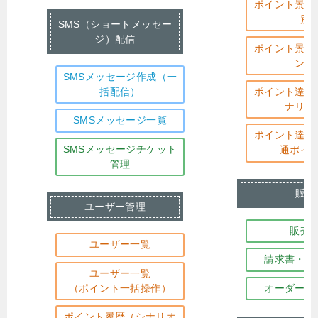
ポイント景品
別
SMS（ショートメッセー
ジ）配信
ポイント景品
ント
SMSメッセージ作成（一
括配信）
ポイント達成
ナリオ
SMSメッセージ一覧
ポイント達成
SMSメッセージチケット
通ポイ
管理
販売
ユーザー管理
販売
ユーザー一覧
請求書・領
ユーザー一覧
（ポイント一括操作）
オーダーバ
ポイント履歴（シナリオ