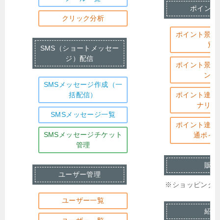
ポイント
クリック分析
ポイント景品
別
SMS（ショートメッセー
ジ）配信
ポイント景品
ント
SMSメッセージ作成（一
括配信）
ポイント達成
ナリオ
SMSメッセージ一覧
ポイント達成
SMSメッセージチケット
通ポイ
管理
販売
ユーザー管理
※ショッピング
ユーザー一覧
紹介