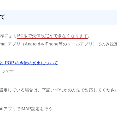
いて
の仕様により
PC版で受信設定ができなくなります
。
mailアプリ（AndroidやiPhone等のメールアプリ）での
lify と POP の今後の変更について
ージです
受信設定している場合は、下記いずれかの方法で対応してくださ
ilアプリでIMAP設定を行う