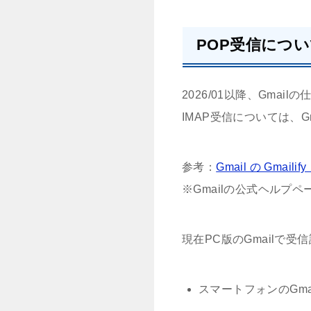
POP受信につ
2026/01以降、Gmail
IMAP受信については、G
参考：
Gmail の Gmai
※Gmailの公式ヘルプペ
現在PC版のGmailで
スマートフォンのGma