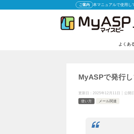
本マニュアルで使用し
ご案内
よくあ
MyASPで発行
更新日：
2025年12月11日
公開
使い方
メール関連