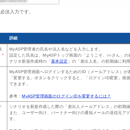
は必須入力です。
詳細
法
MyASP管理者の氏名や法人名などを入力します。
）
*
設定した氏名は、MyASPトップ画面の「ようこそ、○○さん」
ナリオ新規作成時の「
基本設定
」の「差出人名」の初期値に利
MyASP管理画面へログインするためのID（メールアドレス）が
「変更する」ボタンをクリックすると、「ログインID変更」画面
できます。
参考：
MyASP管理画面のログインIDを変更するには？
ド
シナリオを新規作成した際の「差出人メールアドレス」の初期
また、ユーザー向け、パートナー向けの通知メールの送信元ア
す。