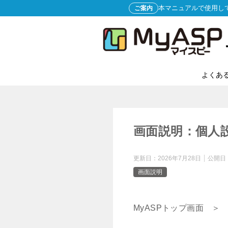
本マニュアルで使用し
ご案内
よくあ
画面説明：個人
更新日：
2026年7月28日
公開日
画面説明
MyASPトップ画面 ＞