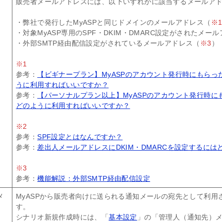
販売者メールアドレスには、以下いずれかに該当するメールア
・弊社で発行したMyASPと同じドメインのメールアドレス（
※
・対象MyASP専用のSPF・DKIM・DMARC設定がされたメー
・外部SMTP経由配信設定がされているメールアドレス（
※3
）
※1
参考：
【ビギナープラン】MyASPのアカウント発行時にもらっ
うに利用すればいいですか？
参考：
【パーソナルプラン以上】MyASPのアカウント発行時に
どのように利用すればいいですか？
※2
参考：
SPF設定とはなんですか？
参考：
差出人メールアドレスにDKIM・DMARCを設定するに
※3
参考：
機能解説：外部SMTP経由配信設定
メ
MyASPから販売者向けに送られる通知メールの宛先として利用
す。
シナリオ新規作成時には、「
基本設定
」の「管理人（通知先）