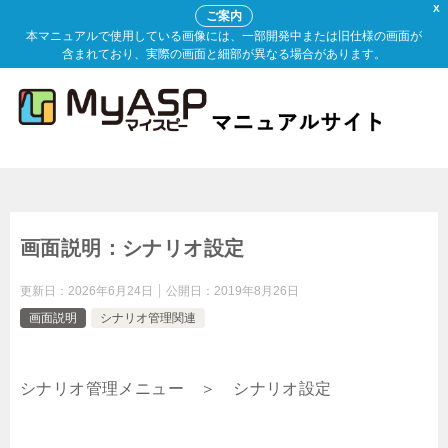
X
ご案内
本マニュアルで使用している画像には、一部開発中または旧仕様の画面が
含まれており、実際の画面と細部が異なる場合があります。
画面説明：シナリオ設定
更新日：
2026年6月24日
公開日：
2019年8月26日
画面説明
シナリオ管理関連
シナリオ管理メニュー ＞ シナリオ設定