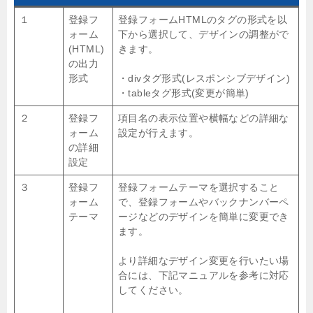
１
登録フ
登録フォームHTMLのタグの形式を以
ォーム
下から選択して、デザインの調整がで
(HTML)
きます。
の出力
形式
・divタグ形式(レスポンシブデザイン)
・tableタグ形式(変更が簡単)
２
登録フ
項目名の表示位置や横幅などの詳細な
ォーム
設定が行えます。
の詳細
設定
３
登録フ
登録フォームテーマを選択すること
ォーム
で、登録フォームやバックナンバーペ
テーマ
ージなどのデザインを簡単に変更でき
ます。
より詳細なデザイン変更を行いたい場
合には、下記マニュアルを参考に対応
してください。