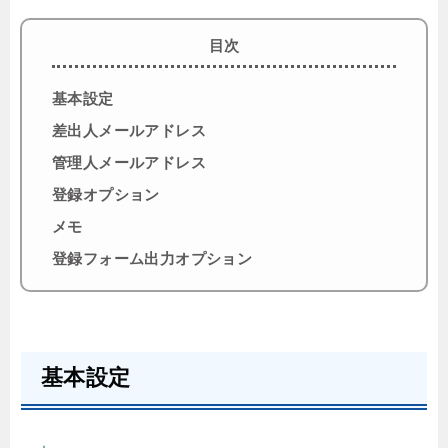
目次
基本設定
差出人メールアドレス
管理人メールアドレス
登録オプション
メモ
登録フォーム出力オプション
基本設定