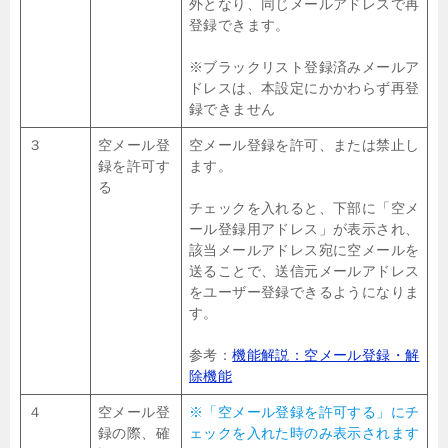
外となり、同じメールアドレスで再
登録できます。
※ブラックリスト登録済みメールア
ドレスは、本設定にかかわらず再登
録できません
３
空メール登
空メール登録を許可、または禁止し
録を許可す
ます。
る
チェックを入れると、下部に「空メ
ール登録用アドレス」が表示され、
該当メールアドレス宛に空メールを
送ることで、送信元メールアドレス
をユーザー登録できるようになりま
す。
参考：
機能解説：空メール登録・解
除機能
４
空メール登
※「空メール登録を許可する」にチ
録の際、確
ェックを入れた時のみ表示されます