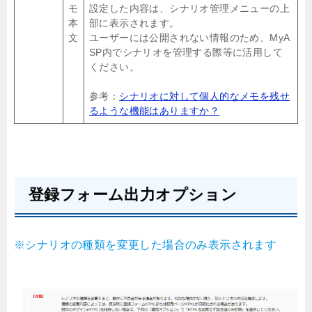
モ
設定した内容は、シナリオ管理メニューの上
本
部に表示されます。
文
ユーザーには公開されない情報のため、MyA
SP内でシナリオを管理する際等に活用して
ください。
参考：
シナリオに対して個人的なメモを残せ
るような機能はありますか？
登録フォーム出力オプション
※シナリオの種類を変更した場合のみ表示されます