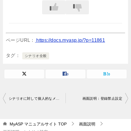
ページURL：
https://docs.myasp.jp/?p=11861
タグ
シナリオ全般
0
0
投
シナリオに対して個人的なメモを残せるような機能はありますか？
画面説明：登録禁止設定
稿
ナ
MyASP マニュアルサイト
TOP
画面説明
ビ