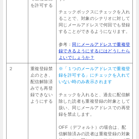
を許可する
チェックボックスにチェックを入れ
ることで、対象のシナリオに対して
同じメールアドレスで何回でも登録
することができるようになります。
参考：
同じメールアドレスで重複登
録できるようにするにはどうしたら
よいでしょうか？
２
重複登録禁
※「１つのメールアドレスで重複登
止のとき、
録を許可する」にチェックを入れて
配信解除済
いない時のみ表示されます
みでも再登
録できない
チェックを入れると、過去に配信解
ようにする
除した読者も重複登録の対象として
扱い、同じメールアドレスでの再登
録を禁止します。
OFF（デフォルト）の場合は、配
信解除済みの読者は重複登録の対象