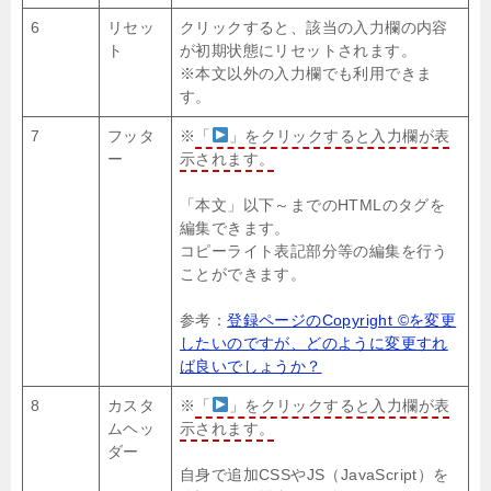
6
リセッ
クリックすると、該当の入力欄の内容
ト
が初期状態にリセットされます。
※本文以外の入力欄でも利用できま
す。
7
フッタ
※
「
」をクリックすると入力欄が表
ー
示されます。
「本文」以下～までのHTMLのタグを
編集できます。
コピーライト表記部分等の編集を行う
ことができます。
参考：
登録ページのCopyright ©を変更
したいのですが、どのように変更すれ
ば良いでしょうか？
8
カスタ
※
「
」をクリックすると入力欄が表
ムヘッ
示されます。
ダー
自身で追加CSSやJS（JavaScript）を