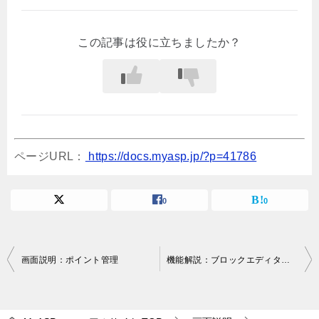
この記事は役に立ちましたか？
ページURL：
https://docs.myasp.jp/?p=41786
0
0
投
画面説明：ポイント管理
機能解説：ブロックエディタの左メニュー
稿
ナ