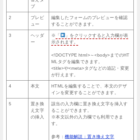
ブ
2
プレビ
編集したフォームのプレビューを確認
ュー
することができます。
3
ヘッダ
※
「
」をクリックすると入力欄が表
ー
示されます。
<!DOCTYPE html>～<body>までのHT
MLタグを編集できます。
<title>や<meta>タグなどの追記・変更
が行えます。
4
本文
HTMLを編集することで、本文のデザ
インを変更することができます。
5
置き換
該当の入力欄に置き換え文字を挿入す
え文字
ることができます。
の挿入
※本文以外の入力欄でも利用できま
す。
参考：
機能解説：置き換え文字