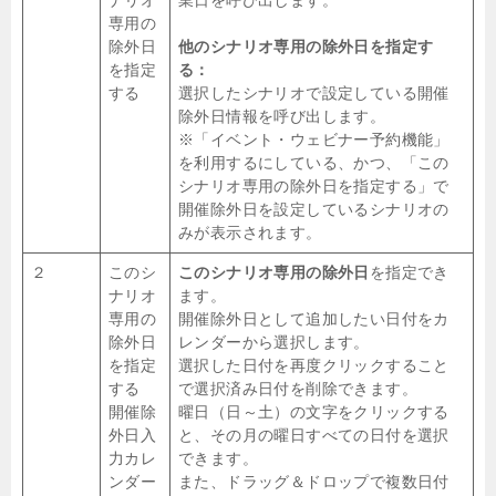
ナリオ
業日を呼び出します。
専用の
除外日
他のシナリオ専用の除外日を指定す
を指定
る：
する
選択したシナリオで設定している開催
除外日情報を呼び出します。
※「イベント・ウェビナー予約機能」
を利用するにしている、かつ、「この
シナリオ専用の除外日を指定する」で
開催除外日を設定しているシナリオの
みが表示されます。
２
このシ
このシナリオ専用の除外日
を指定でき
ナリオ
ます。
専用の
開催除外日として追加したい日付をカ
除外日
レンダーから選択します。
を指定
選択した日付を再度クリックすること
する
で選択済み日付を削除できます。
開催除
曜日（日～土）の文字をクリックする
外日入
と、その月の曜日すべての日付を選択
力カレ
できます。
ンダー
また、ドラッグ＆ドロップで複数日付