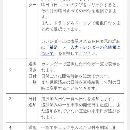
ダー
曜日（日～土）の文字をクリックすると、
その月の曜日すべての日付を選択できま
す。
また、ドラッグ＆ドロップで複数日付をま
とめて選択できます。
カレンダー上に表示される各色表示の詳細
は「
補足 ＞ 入力カレンダーの色情報に
ついて
」を参照してください。
選択
カレンダーで選択した日付が一覧で表示さ
２
済み
れます。
日付
日付ごとに開催時刻を設定できます。
一覧
また選択済みの日時を直接編集して別の日
時に変更することもできます。
３
日付
選択済み日付一覧へ日付を追加します。
追加
追加済みの一番未来の開催日を起点に、ま
だ追加されていない直近の未来日が追加さ
れます。
４
選択
一覧でチェックを入れた日付を削除しま