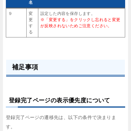
名
９
変
設定した内容を保存します。
更
※「変更する」をクリックし忘れると変更
す
が反映されないためご注意ください。
る
補足事項
登録完了ページの表示優先度について
登録完了ページの遷移先は、以下の条件で決まりま
す。