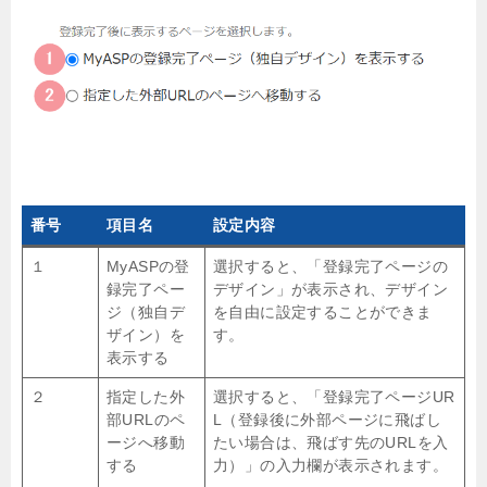
番号
項目名
設定内容
１
MyASPの登
選択すると、「登録完了ページの
録完了ペー
デザイン」が表示され、デザイン
ジ（独自デ
を自由に設定することができま
ザイン）を
す。
表示する
２
指定した外
選択すると、「登録完了ページUR
部URLのペ
L（登録後に外部ページに飛ばし
ージへ移動
たい場合は、飛ばす先のURLを入
する
力）」の入力欄が表示されます。