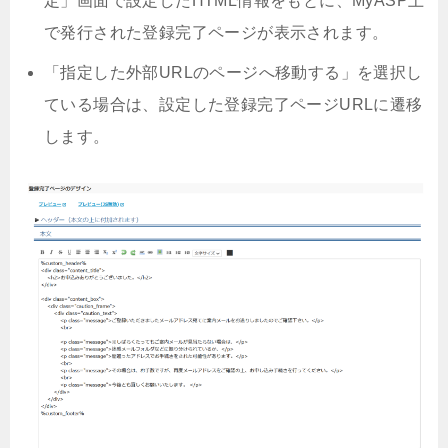
定」画面で設定したHTML情報をもとに、MyASP上
で発行された登録完了ページが表示されます。
「指定した外部URLのページへ移動する」を選択し
ている場合は、設定した登録完了ページURLに遷移
します。