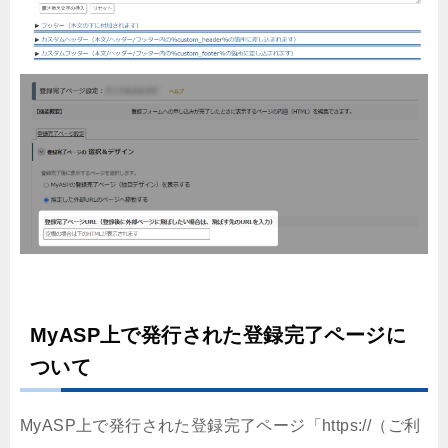
MyASP上で発行された登録完了ページに
ついて
MyASP上で発行された登録完了ページ「https://（ご利