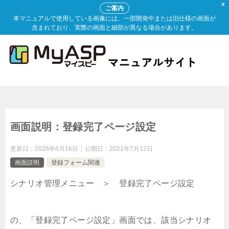
X
ご案内
本マニュアルで使用している画像には、一部開発中または旧仕様の画面が
含まれており、実際の画面と細部が異なる場合があります。
画面説明：登録完了ページ設定
更新日：
2026年6月16日
公開日：
2021年7月12日
画面説明
登録フォーム関連
シナリオ管理メニュー ＞ 登録完了ページ設定
の、「登録完了ページ設定」画面では、該当シナリオ