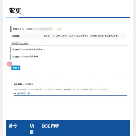
変更
番号
項
設定内容
目