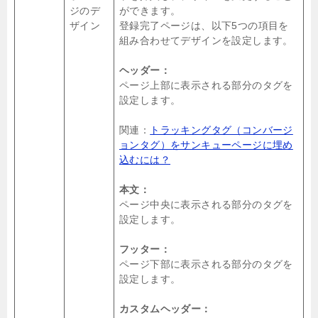
ジのデ
ができます。
ザイン
登録完了ページは、以下5つの項目を
組み合わせてデザインを設定します。
ヘッダー：
ページ上部に表示される部分のタグを
設定します。
関連：
トラッキングタグ（コンバージ
ョンタグ）をサンキューページに埋め
込むには？
本文：
ページ中央に表示される部分のタグを
設定します。
フッター：
ページ下部に表示される部分のタグを
設定します。
カスタムヘッダー：