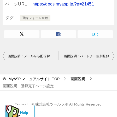
ページURL：
https://docs.myasp.jp/?p=21451
タグ
登録フォーム全般
0
0
投
画面説明：メールから配信解除設定
画面説明：パートナー個別登録
稿
ナ
MyASP マニュアルサイト
TOP
画面説明
ビ
画面説明：登録完了ページ設定
ゲ
ー
Copyright © 株式会社ツールラボ All Rights Reserved.
シ
ョ