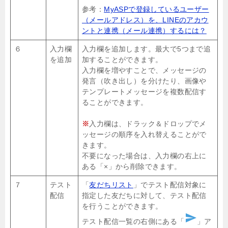
参考：
MyASPで登録しているユーザー
（メールアドレス）を、LINEのアカウ
ントと連携（メール連携）するには？
６
入力欄
入力欄を追加します。最大で5つまで追
を追加
加することができます。
入力欄を増やすことで、メッセージの
発言（吹き出し）を分けたり、画像や
テンプレートメッセージを複数配信す
ることができます。
※
入力欄は、ドラック＆ドロップでメ
ッセージの順序を入れ替えることがで
きます。
不要になった場合は、入力欄の右上に
ある「×」から削除できます。
７
テスト
「
友だちリスト
」でテスト配信対象に
配信
指定した友だちに対して、テスト配信
を行うことができます。
send
テスト配信一覧の右側にある「
」ア