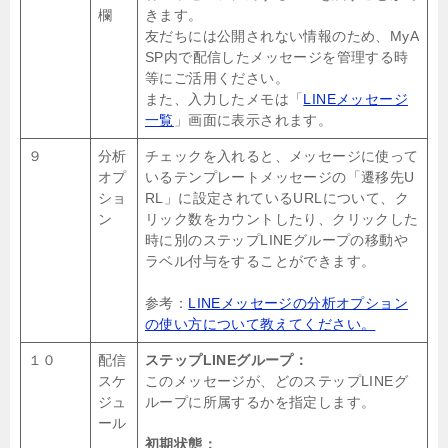
欄
きます。
友だちには公開されない情報のため、MyA
SP内で配信したメッセージを管理する時
等にご活用ください。
また、入力したメモは「
LINEメッセージ
一覧
」画面に表示されます。
９
分析
チェックを入れると、メッセージに使って
オプ
いるテンプレートメッセージの「遷移先U
ショ
RL」に設定されているURLについて、ク
ン
リック数をカウントしたり、クリックした
時に別のステップLINEグループの移動や
ラベル付与をすることができます。
参考：
LINEメッセージの分析オプション
の使い方について教えてください。
１０
配信
ステップLINEグループ：
スケ
このメッセージが、どのステップLINEグ
ジュ
ループに所属するかを指定します。
ール
初期状態：