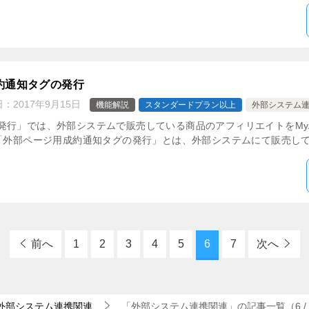
約通知タグの発行
日：
2017年9月15日
機能解説
スタンダードプラン以上
外部システム
発行」では、外部システムで販売している商品のアフィリエイトをMy
「外部ページ用成約通知タグの発行」とは、外部システムにて販売してい
前へ
1
2
3
4
5
6
7
次へ
外部システム連携関連
「外部システム連携関連」の記事一覧（6 /