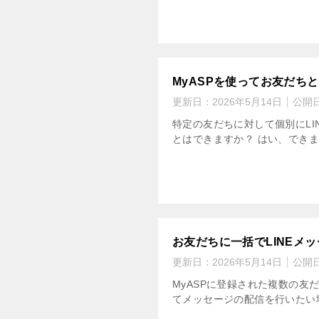
MyASPを使ってお友だち
更新日：
2026年5月14日
公開
特定の友だちに対して個別にLI
とはできますか？ はい、できま
お友だちに一括でLINEメ
更新日：
2026年5月14日
公開
MyASPに登録された複数の友
てメッセージの配信を行いたい場合