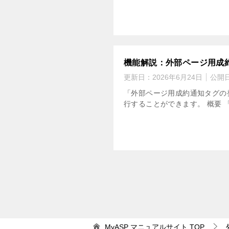
機能解説：外部ページ用成
更新日：
2026年6月24日
公開
「外部ページ用成約通知タグの
行することができます。 概要 
MyASP マニュアルサイト
TOP