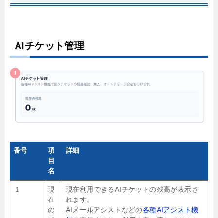
AIチケット管理
番号
項
詳細
目
名
１
現
現在利用できるAIチケットの残高が表示さ
在
れます。
の
AIメールアシストなどの
各種AIアシスト機