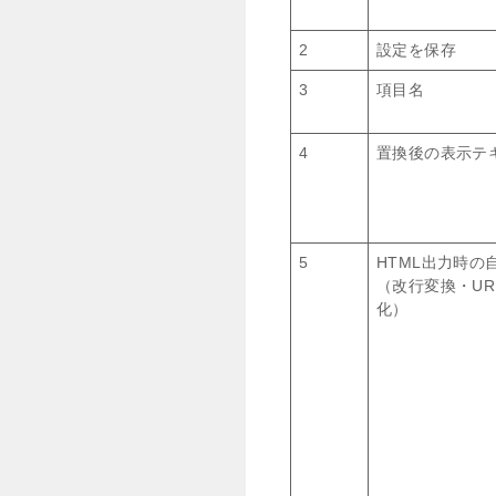
2
設定を保存
3
項目名
4
置換後の表示テ
5
HTML出力時の
（改行変換・UR
化）