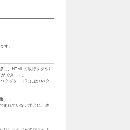
きます。
際に、HTMLの改行タグやU
とができます。
>タグを、URLには<a>タ
変換）：
が含まれていない場合に、改
グやリンクタグが追記されま