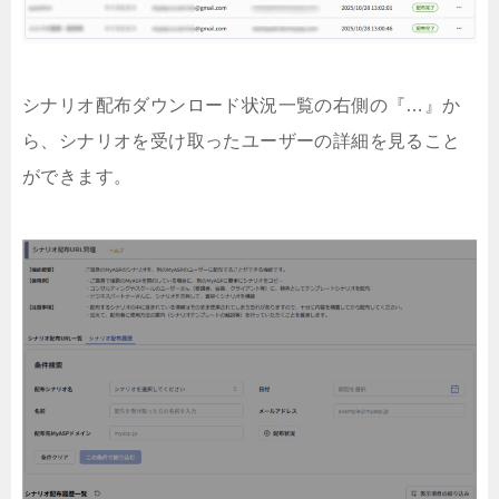
シナリオ配布ダウンロード状況一覧の右側の『…』か
ら、シナリオを受け取ったユーザーの詳細を見ること
ができます。