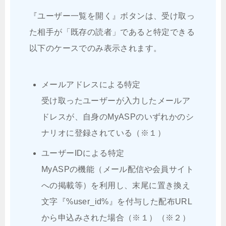
『ユーザー一覧を開く』ボタンは、受け取っ
た相手が「既存の読者」であると特定できる
以下のケースでのみ表示されます。
メールアドレスによる特定
受け取ったユーザーが入力したメールア
ドレスが、自身のMyASPのいずれかのシ
ナリオに登録されている（※１）
ユーザーIDによる特定
MyASPの機能（メール配信や会員サイト
への掲載等）を利用し、末尾に置き換え
文字『%user_id%』を付与した配布URL
から申込みされた場合（※１）（※２）