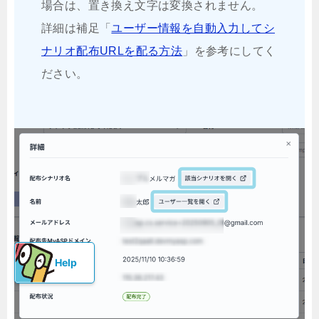
場合は、置き換え文字は変換されません。
詳細は補足「
ユーザー情報を自動入力してシ
ナリオ配布URLを配る方法
」を参考にしてく
ださい。