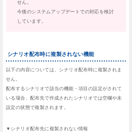
せん。
今後のシステムアップデートでの対応を検討
しています。
シナリオ配布時に複製されない機能
以下の内容については、シナリオ配布時に複製されま
せん。
配布するシナリオで該当の機能・項目の設定がされて
いる場合、配布先で作成されたシナリオでは空欄や未
設定の状態で複製されます。
▼シナリオ配布先に複製されない情報