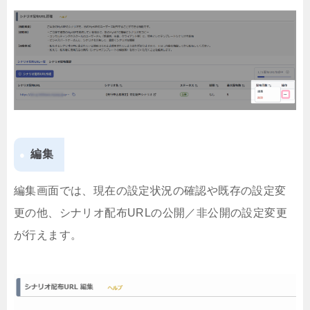
編集
編集画面では、現在の設定状況の確認や既存の設定変
更の他、シナリオ配布URLの公開／非公開の設定変更
が行えます。