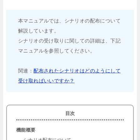
本マニュアルでは、シナリオの配布について
解説しています。
シナリオの受け取りに関しての詳細は、下記
マニュアルを参照してください。
関連：
配布されたシナリオはどのようにして
受け取ればいいですか？
目次
機能概要
シナリオ配布について