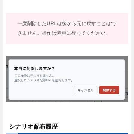
一度削除したURLは後から元に戻すことはで
きません。操作は慎重に行ってください。
シナリオ配布履歴