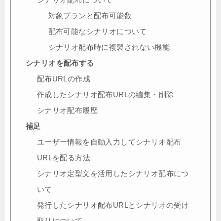
対象プランと配布可能数
配布可能なシナリオについて
シナリオ配布時に複製されない機能
シナリオを配布する
配布URLの作成
作成したシナリオ配布URLの編集・削除
シナリオ配布履歴
補足
ユーザー情報を自動入力してシナリオ配布
URLを配る方法
シナリオ定型文を活用したシナリオ配布につ
いて
発行したシナリオ配布URLとシナリオの受け
取りについて