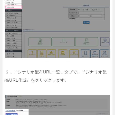
２．「シナリオ配布URL一覧」タブで、『シナリオ配
布URL作成』をクリックします。