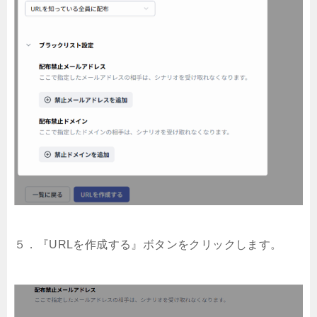
５．『URLを作成する』ボタンをクリックします。