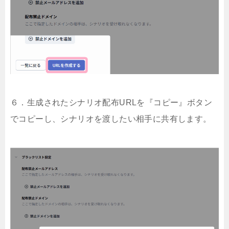
６．生成されたシナリオ配布URLを『コピー』ボタン
でコピーし、シナリオを渡したい相手に共有します。