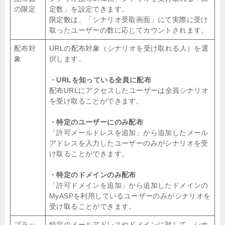
の限定
定数」を設定できます。
限定数は、「シナリオ受取画面」にて実際に受け
取ったユーザーの数に応じてカウントされます。
配布対
URLの配布対象（シナリオを受け取れる人）を選
象
択します。
・URLを知っている全員に配布
配布URLにアクセスしたユーザーは全員シナリオ
を受け取ることができます。
・特定のユーザーにのみ配布
「許可メールドレスを追加」から追加したメール
アドレスを入力したユーザーのみがシナリオを受
け取ることができます。
・特定のドメインのみ配布
「許可ドメインを追加」から追加したドメインの
MyASPを利用しているユーザーのみがシナリオを
受け取ることができます。
ブラッ
特定のメールアドレスやドメインに対して、シナ