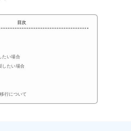
目次
したい場合
製したい場合
移行について