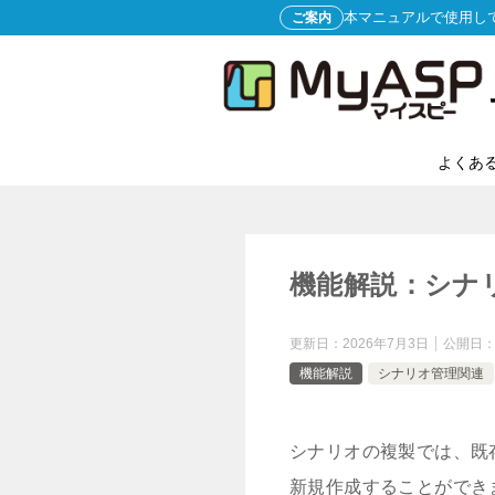
本マニュアルで使用し
ご案内
よくあ
機能解説：シナ
更新日：
2026年7月3日
公開日
機能解説
シナリオ管理関連
シナリオの複製では、既
新規作成することができ