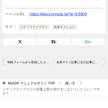
ページURL：
https://docs.myasp.jp/?p=53068
タグ
メディアライブラリ
有償オプション
0
0
投
登録フォームから登録したユーザーにLINEの友だち登録を促すことはできますか？
会員サイト記事に次の記事に遷移するボタンを設置できますか？
稿
ナ
MyASP マニュアルサイト
TOP
使い方
ビ
メディアライブラリの容量上限を増やすにはどうしたらいいです
ゲ
か？
ー
シ