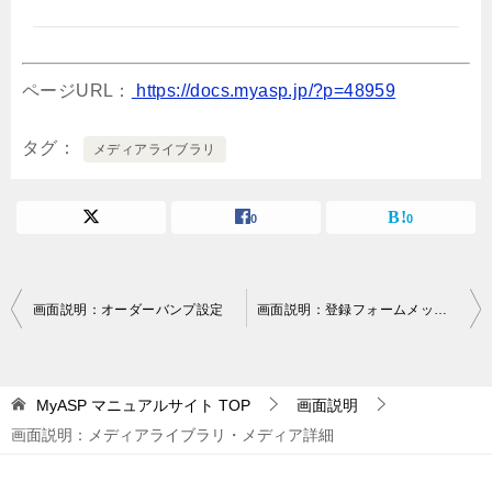
ページURL：
https://docs.myasp.jp/?p=48959
タグ
メディアライブラリ
0
0
投
画面説明：オーダーバンプ設定
画面説明：登録フォームメッセージ管理
稿
ナ
MyASP マニュアルサイト
TOP
画面説明
ビ
画面説明：メディアライブラリ・メディア詳細
ゲ
ー