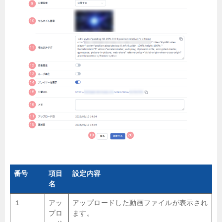
番号
項目
設定内容
名
１
アッ
アップロードした動画ファイルが表示され
プロ
ます。