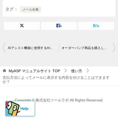
タグ
メール全般
0
0
投
AIアシスト機能に使用するAIチケットの購入方法を教えてください
オーダーバンプ商品を購入したユーザーにのみ異なるステップメールを配信することはできますか？
稿
ナ
MyASP マニュアルサイト
TOP
使い方
ビ
支払方法によってメールに表示する内容を分けることはできます
ゲ
か？
ー
シ
Copyright © 株式会社ツールラボ All Rights Reserved.
ョ
ン