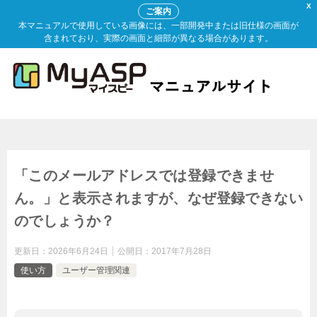
X
ご案内
本マニュアルで使用している画像には、一部開発中または旧仕様の画面が
含まれており、実際の画面と細部が異なる場合があります。
「このメールアドレスでは登録できませ
ん。」と表示されますが、なぜ登録できない
のでしょうか？
更新日：
2026年6月24日
公開日：
2017年7月28日
使い方
ユーザー管理関連