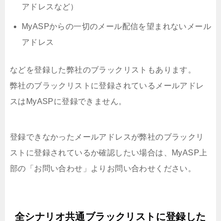
アドレスなど）
MyASPからの一切のメール配信を望まれないメール
アドレス
などを登録した弊社のブラックリストもあります。
弊社のブラックリストに登録されているメールアドレ
スはMyASPに登録できません。
登録できなかったメールアドレスが弊社のブラックリ
ストに登録されているか確認したい場合は、MyASP上
部の「お問い合わせ」よりお問い合わせください。
全シナリオ共通ブラックリストに登録した