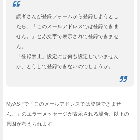
読者さんが登録フォームから登録しようとし
たら、「このメールアドレスでは登録できま
せん。」と赤文字で表示されて登録できませ
ん。
「登録禁止」設定には何も設定していません
が、どうして登録できないのでしょうか。
MyASPで「このメールアドレスでは登録できませ
ん。」のエラーメッセージが表示される場合、以下の
原因が考えられます。