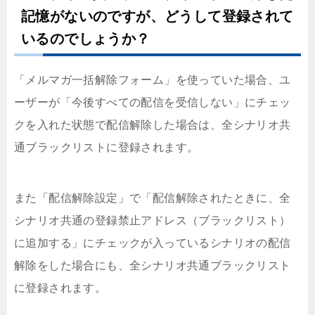
記憶がないのですが、どうして登録されて
いるのでしょうか？
「メルマガ一括解除フォーム」を使っていた場合、ユ
ーザーが「今後すべての配信を受信しない」にチェッ
クを入れた状態で配信解除した場合は、全シナリオ共
通ブラックリストに登録されます。
また「配信解除設定」で「配信解除されたときに、全
シナリオ共通の登録禁止アドレス（ブラックリスト）
に追加する」にチェックが入っているシナリオの配信
解除をした場合にも、全シナリオ共通ブラックリスト
に登録されます。