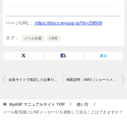
ページURL：
https://docs.myasp.jp/?p=28608
タグ
メール全般
LINE
0
0
投
会員サイトで指定した記事だけをメニューに表示させるには？
画面説明：SMS（ショートメッセージ）メッセージ一覧
稿
ナ
MyASP マニュアルサイト
TOP
使い方
ビ
メール配信後にLINEメッセージを連動して送ることはできますか？
ゲ
ー