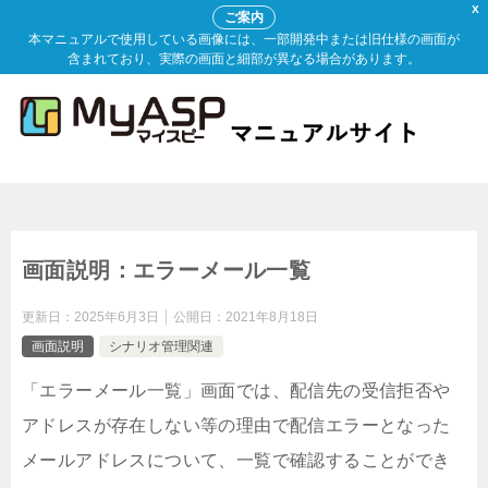
X
ご案内
本マニュアルで使用している画像には、一部開発中または旧仕様の画面が
含まれており、実際の画面と細部が異なる場合があります。
画面説明：エラーメール一覧
更新日：
2025年6月3日
公開日：
2021年8月18日
画面説明
シナリオ管理関連
「エラーメール一覧」画面では、配信先の受信拒否や
アドレスが存在しない等の理由で配信エラーとなった
メールアドレスについて、一覧で確認することができ