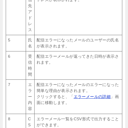
先
ア
ド
レ
ス
5
氏
配信エラーになったメールのユーザーの氏名
名
が表示されます。
6
受
配信エラーメールが返ってきた日時が表示さ
信
れます。
時
間
7
エ
配信エラーになったメールのエラーになった
ラ
簡単な理由が表示されます。
ー
クリックすると、「
エラーメールの詳細
」画
内
面に移動します。
容
8
C
エラーメール一覧をCSV形式で出力すること
S
ができます。