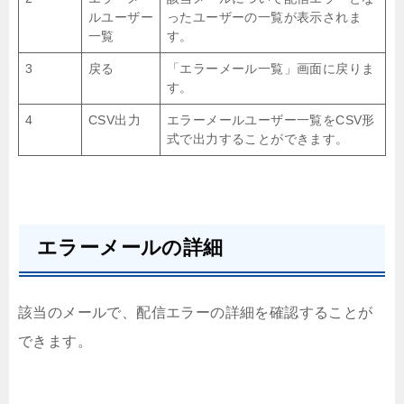
ルユーザー
ったユーザーの一覧が表示されま
一覧
す。
3
戻る
「エラーメール一覧」画面に戻りま
す。
4
CSV出力
エラーメールユーザー一覧をCSV形
式で出力することができます。
エラーメールの詳細
該当のメールで、配信エラーの詳細を確認することが
できます。