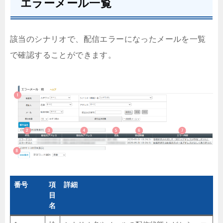
エラーメール一覧
該当のシナリオで、配信エラーになったメールを一覧
で確認することができます。
番号
項
詳細
目
名