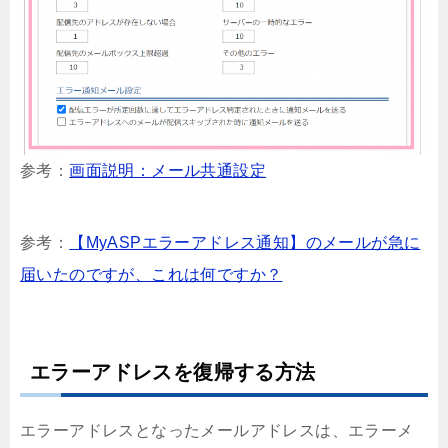
参考：
画面説明：メール共通設定
参考：
【MyASPエラーアドレス通知】のメールが急に
届いたのですが、これは何ですか？
エラーアドレスを復帰する方法
エラーアドレスとなったメールアドレスは、エラーメ