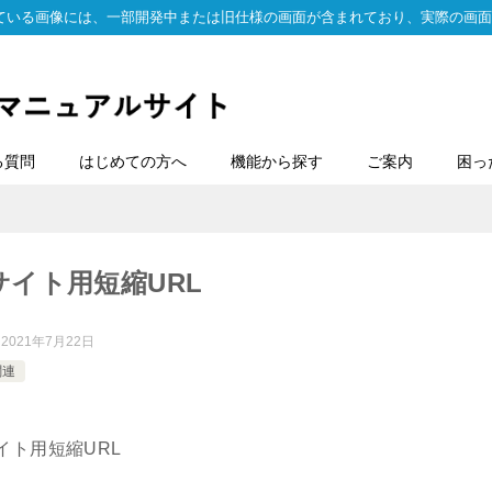
ている画像には、一部開発中または旧仕様の画面が含まれており、実際の画面
る質問
はじめての方へ
機能から探す
ご案内
困っ
イト用短縮URL
：
2021年7月22日
関連
イト用短縮URL