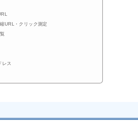
RL
縮URL・クリック測定
一覧
ドレス