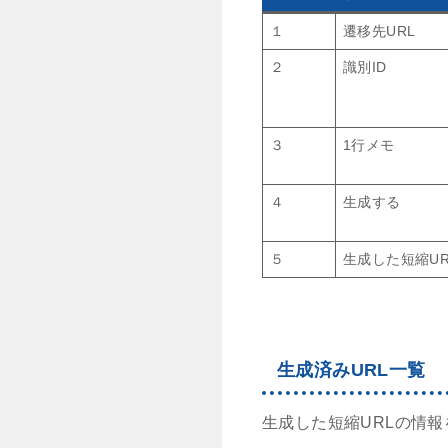
１
遷移先URL
２
識別ID
３
1行メモ
４
生成する
５
生成した短縮UR
生成済みURL一覧
生成した短縮URLの情