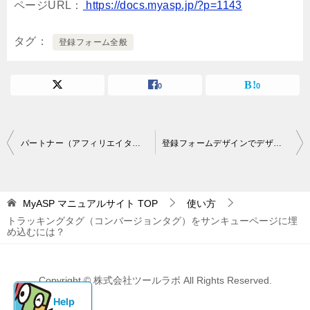
ページURL：
https://docs.myasp.jp/?p=1143
タグ
登録フォーム全般
0
0
投
パートナー（アフィリエイター）登録した人へパートナーサイトのログイン情報を案内したい
登録フォームデザインでデザインを変えたのに、 突然変更前のものに戻ってしまったのはなぜですか？
稿
ナ
MyASP マニュアルサイト
TOP
使い方
ビ
トラッキングタグ（コンバージョンタグ）をサンキューページに埋
ゲ
め込むには？
ー
シ
Copyright © 株式会社ツールラボ All Rights Reserved.
ョ