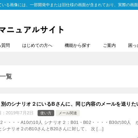
ている画像には、一部開発中または旧仕様の画面が含まれており、実際の画面
る質問
はじめての方へ
機能から探す
ご案内
困っ
一覧
、別のシナリオ２にいるBさんに、同じ内容のメールを送りた
日：
2019年7月2日
使い方
メール関連
02・・・・A10の10人 シナリオ２：B01・B02・・・・B30の30
シナリオ２のB10さんとB20さんに対して、 次 […]