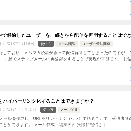
中で解除したユーザーを、続きから配信を再開することはで
日：
2018年1月18日
使い方
メール関連
ユーザー管理関連
行しており、メルマガ読者が誤って配信解除してしまったのですが、
、手動でステップメールの再登録をすることで実現が可能です。 配信解
Lをハイパーリンク化することはできますか？
日：
2017年12月13日
使い方
メール関連
でメールを作成し、URLをリンクタグ（<a>）で括ることで、受信者
ことができます。 メール作成・編集画面 実際に配信さ […]