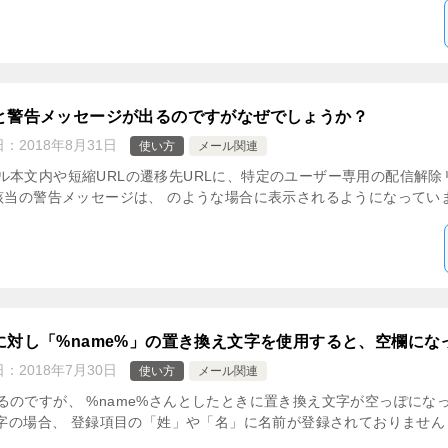
と警告メッセージが出るのですがなぜでしょうか？
日：
2018年8月31日
使い方
メール関連
本文内や短縮URLの遷移先URLに、特定のユーザー専用の配信解除
該当の警告メッセージは、 のような場合に表示されるようになっていま 
に対し「%name%」の置き換え文字を使用すると、空欄にな
日：
2018年7月30日
使い方
メール関連
のですが、 %name%さんとしたときに置き換え文字が空っぽになって
文字の場合、 登録項目の「姓」や「名」に名前が登録されておりません [