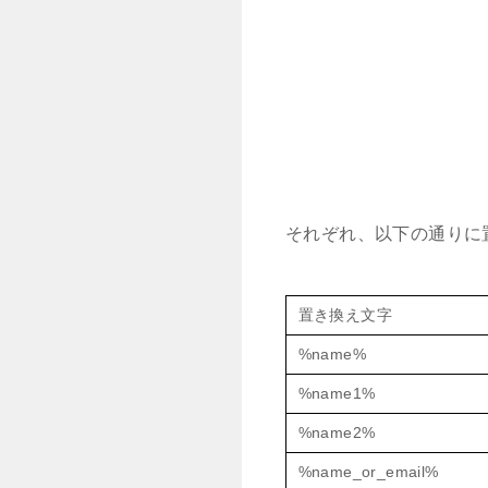
それぞれ、以下の通りに
置き換え文字
%name%
%name1%
%name2%
%name_or_email%