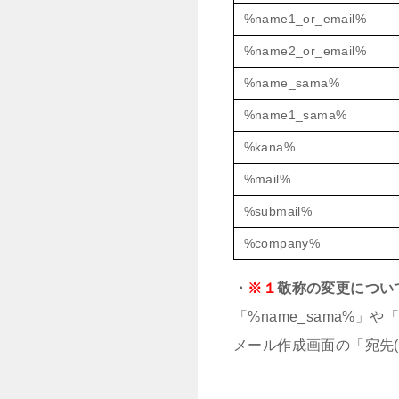
%name1_or_email%
%name2_or_email%
%name_sama%
%name1_sama%
%kana%
%mail%
%submail%
%company%
・
※１
敬称の変更につい
「%name_sama%」
メール作成画面の「宛先(