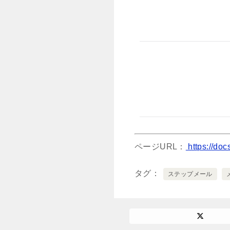
ページURL：
https://do
タグ
ステップメール