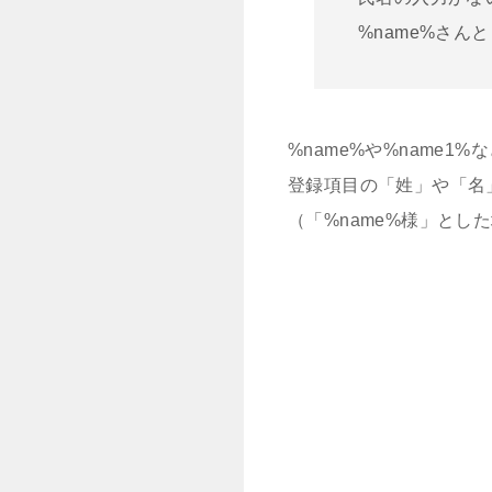
%name%さ
%name%や%name1
登録項目の「姓」や「名
（「%name%様」と