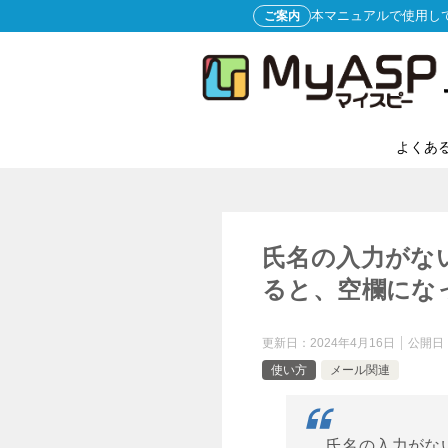
本マニュアルで使用し
ご案内
よくあ
氏名の入力がな
ると、空欄にな
更新日：
2024年4月16日
公開日
使い方
メール関連
氏名の入力がな