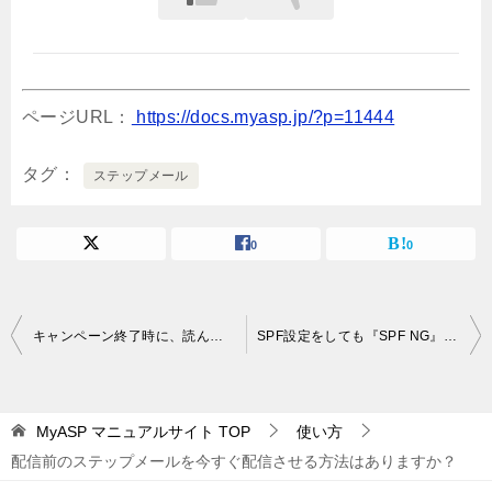
ページURL：
https://docs.myasp.jp/?p=11444
タグ
ステップメール
0
0
投
キャンペーン終了時に、読んでいない人を自動的に配信解除することはできますか？
SPF設定をしても『SPF NG』の警告が解消されない原因を教えてください
稿
ナ
MyASP マニュアルサイト
TOP
使い方
ビ
配信前のステップメールを今すぐ配信させる方法はありますか？
ゲ