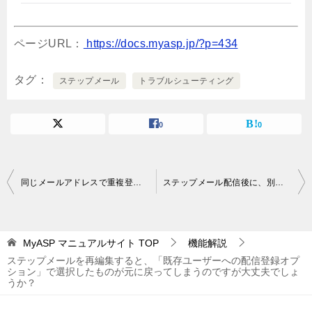
ページURL：
https://docs.myasp.jp/?p=434
タグ
ステップメール
トラブルシューティング
0
0
投
同じメールアドレスで重複登録できるようにするにはどうしたらよいでしょうか？
ステップメール配信後に、別シナリオへユーザー移行する方法を教えてください。
稿
ナ
MyASP マニュアルサイト
TOP
機能解説
ビ
ステップメールを再編集すると、「既存ユーザーへの配信登録オプ
ゲ
ション」で選択したものが元に戻ってしまうのですが大丈夫でしょ
うか？
ー