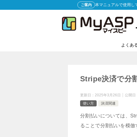
本マニュアルで使用し
ご案内
よくあ
Stripe決済
更新日：
2025年3月26日
公開日
使い方
決済関連
分割払いについては、St
ることで分割払いを模倣