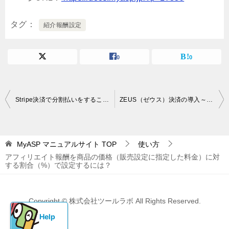
タグ
紹介報酬設定
0
0
投
Stripe決済で分割払いをすることはできますか？
ZEUS（ゼウス）決済の導入～販売設定の流れ
稿
ナ
MyASP マニュアルサイト
TOP
使い方
ビ
アフィリエイト報酬を商品の価格（販売設定に指定した料金）に対
ゲ
する割合（%）で設定するには？
ー
シ
Copyright © 株式会社ツールラボ All Rights Reserved.
ョ
ン