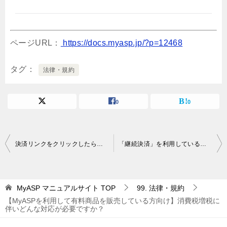
ページURL：
https://docs.myasp.jp/?p=12468
タグ
法律・規約
0
0
投
決済リンクをクリックしたら「エラー：不正なアクセスです（該当なし）」と表示されたのですが、どうしてですか？
「継続決済」を利用している場合の増税に伴う金額変更はどうしたらいいですか？
稿
ナ
MyASP マニュアルサイト
TOP
99. 法律・規約
ビ
【MyASPを利用して有料商品を販売している方向け】消費税増税に
ゲ
伴いどんな対応が必要ですか？
ー