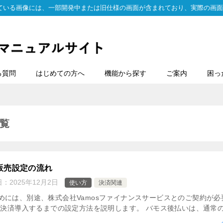
ている画像には、一部開発中または旧仕様の画面が含まれており、実際の画面
る質問
はじめての方へ
機能から探す
ご案内
困っ
覧
販売設定の流れ
日：
2025年12月2日
使い方
決済関連
めには、別途、株式会社Vamosファイナンスサービスとのご契約が必
し決済導入するまでの設定方法を説明します。 バモス後払いは、通常のク