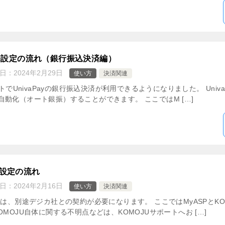
販売設定の流れ（銀行振込決済編）
日：
2024年2月29日
使い方
決済関連
ートでUnivaPayの銀行振込決済が利用できるようになりました。 Uni
動化（オート銀振）することができます。 ここではM […]
売設定の流れ
日：
2024年2月16日
使い方
決済関連
には、別途デジカ社との契約が必要になります。 ここではMyASPとK
MOJU自体に関する不明点などは、KOMOJUサポートへお […]