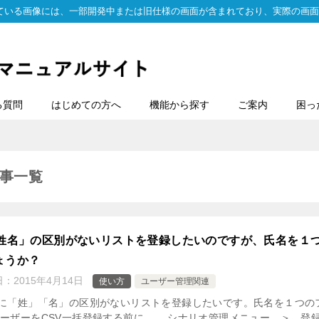
ている画像には、一部開発中または旧仕様の画面が含まれており、実際の画面
る質問
はじめての方へ
機能から探す
ご案内
困っ
事一覧
「姓名」の区別がないリストを登録したいのですが、氏名を１
ょうか？
日：
2015年4月14日
使い方
ユーザー管理関連
際に「姓」「名」の区別がないリストを登録したいです。氏名を１つの
ーザーをCSV一括登録する前に、 シナリオ管理メニュー ＞ 登録項