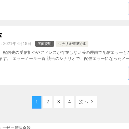
覧
：
2021年8月18日
画面説明
シナリオ管理関連
、配信先の受信拒否やアドレスが存在しない等の理由で配信エラーと
す。 エラーメール一覧 該当のシナリオで、配信エラーになったメール
1
2
3
4
次へ
ユーザー管理全般