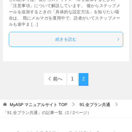
「注意事項」について解説しています。 後からステップメ
ールを追加するときの「具体的な設定方法」を知りたい場
合は、 既にメルマガを運用中で、読者がいてステップメー
ルも途中ま […]
続きを読む
前へ
1
2
MyASP マニュアルサイト
TOP
91.全プラン共通
「91.全プラン共通」の記事一覧（2 / 2ページ）