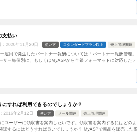
の支払い
日：
2020年11月20日
使い方
スタンダードプラン以上
売上管理関連
ンター運用で発生したパートナー報酬については「パートナー報酬管理
ザー毎個別に、もしくはMyASPから全銀フォーマットに対応したテキ
うにすれば利用できるのでしょうか？
：
2016年2月12日
使い方
メール関連
売上管理関連
た際にユーザーに領収書を案内したいです。領収書を案内するにはどの
認するにはどうすれば良いでしょうか？ MyASPで商品を販売した際の