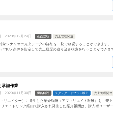
日：
2020年12月24日
画面説明
売上管理関連
象シナリオの売上データの詳細を一覧で確認することができます。 M
みパネル 条件を指定して売上履歴の絞り込み検索を行うことができます 
と承認作業
日：
2020年11月30日
機能解説
スタンダードプラン以上
売上管理関連
アフィリエイター）に発生した紹介報酬（アフィリエイト報酬）を「売
ィリエイトリンク経由で購入され発生した紹介報酬は、購入者ユーザーの