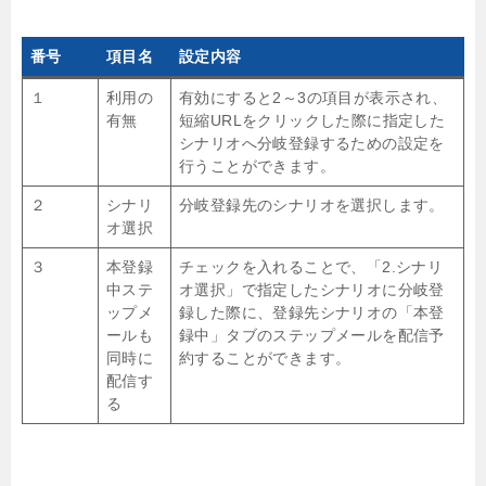
番号
項目名
設定内容
１
利用の
有効にすると2～3の項目が表示され、
有無
短縮URLをクリックした際に指定した
シナリオへ分岐登録するための設定を
行うことができます。
２
シナリ
分岐登録先のシナリオを選択します。
オ選択
３
本登録
チェックを入れることで、「2.シナリ
中ステ
オ選択」で指定したシナリオに分岐登
ップメ
録した際に、登録先シナリオの「本登
ールも
録中」タブのステップメールを配信予
同時に
約することができます。
配信す
る