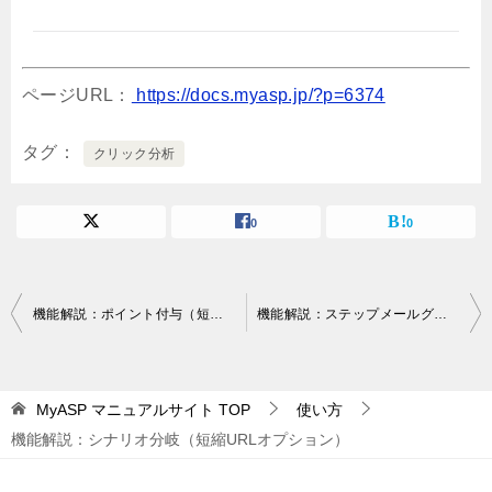
ページURL：
https://docs.myasp.jp/?p=6374
タグ
クリック分析
0
0
投
機能解説：ポイント付与（短縮URLオプション）
機能解説：ステップメールグループ移動（短縮URLオプション）
稿
ナ
MyASP マニュアルサイト
TOP
使い方
ビ
機能解説：シナリオ分岐（短縮URLオプション）
ゲ
ー