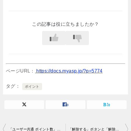
この記事は役に立ちましたか？
ページURL：
https://docs.myasp.jp/?p=5774
タグ
ポイント
0
0
投
「ユーザー共通 ポイント数」と「シナリオ別 ポイント数」の違いは？
「解除する」ボタンと「解除する（連動設定あり）」ボタンの違いは？