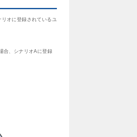
ナリオに登録されているユ
場合、シナリオAに登録
。