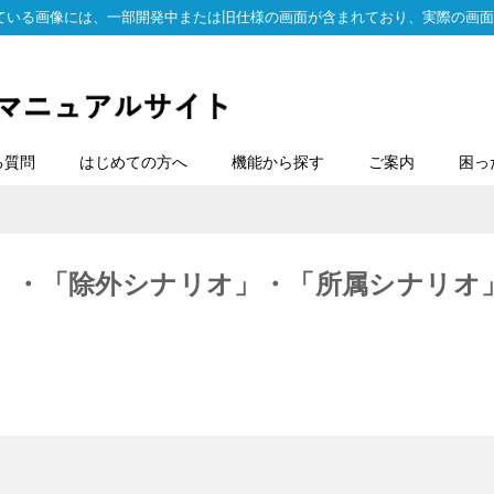
ている画像には、一部開発中または旧仕様の画面が含まれており、実際の画面
る質問
はじめての方へ
機能から探す
ご案内
困っ
」・「除外シナリオ」・「所属シナリオ