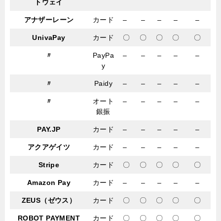
トウェイ
アナザーレーン
カード
–
–
–
–
–
UnivaPay
カード
〇
〇
〇
〇
〇
〃
PayPa
–
–
–
–
–
y
〃
Paidy
–
–
–
–
–
〃
オート
–
–
–
–
–
銀振
PAY.JP
カード
–
–
–
–
–
アクアゲイツ
カード
–
–
–
–
–
Stripe
カード
〇
〇
〇
〇
〇
Amazon Pay
カード
–
–
–
–
–
ZEUS（ゼウス）
カード
〇
〇
〇
〇
〇
ROBOT PAYMENT
カード
〇
〇
〇
〇
〇