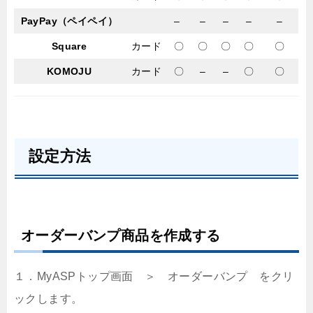
PayPay（ペイペイ）
–
–
–
–
–
Square
カード
〇
〇
〇
〇
〇
KOMOJU
カード
〇
–
–
〇
〇
設定方法
オーダーバンプ商品を作成する
１．MyASPトップ画面 ＞ オーダーバンプ をクリ
ックします。