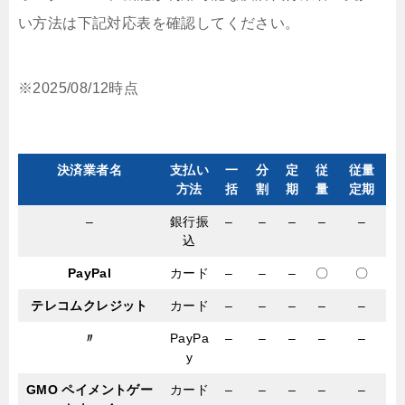
い方法は下記対応表を確認してください。
※2025/08/12時点
決済業者名
支払い
一
分
定
従
従量
方法
括
割
期
量
定期
–
銀行振
–
–
–
–
–
込
PayPal
カード
–
–
–
〇
〇
テレコムクレジット
カード
–
–
–
–
–
〃
PayPa
–
–
–
–
–
y
GMO ペイメントゲー
カード
–
–
–
–
–