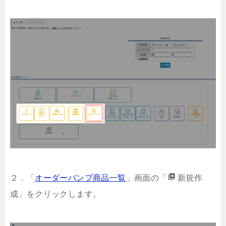
add_to_photos
２．「
オーダーバンプ商品一覧
」画面の「
新規作
成」をクリックします。