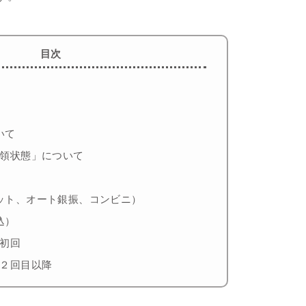
目次
いて
領状態」について
ット、オート銀振、コンビニ）
込）
初回
２回目以降