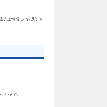
該当売上情報にのみ反映さ
を行います。
。