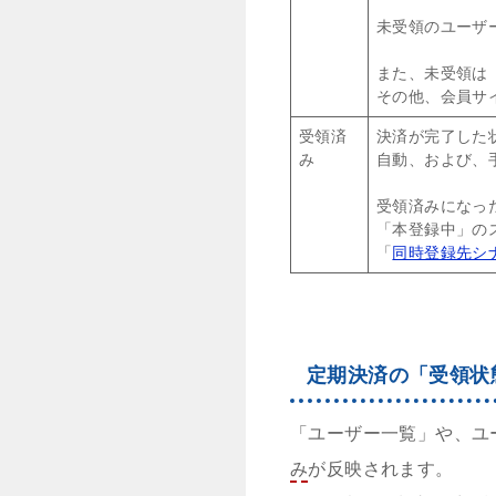
未受領のユーザ
また、未受領は
その他、会員サ
受領済
決済が完了した
み
自動、および、
受領済みになっ
「本登録中」の
「
同時登録先シ
定期決済の「受領状
「ユーザー一覧」や、ユ
み
が反映されます。