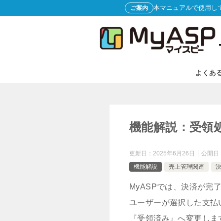
本マニュアルで使用し
ご案内
よくあ
機能解説：受領
更新日：
2025年6月26日
公開日
機能解説
売上管理関連
MyASPでは、決済が
ユーザーが選択した支払
『受領済み』へ変更しま