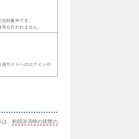
。
配信対象外です。
録等も行われません。
会員サイトへのログインや
示は、
初回決済時の状態の