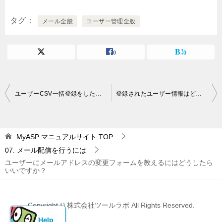
タグ
メール全般
ユーザー管理全般
0
0
投
ユーザーCSV一括登録をしたのですが、ステップメールが送られない場合は、どうすればいいですか？
登録されたユーザー情報はどこから確認できますか？
稿
ナ
MyASP マニュアルサイト
TOP
ビ
07. メール配信を行うには
ゲ
ユーザーにメールアドレスの変更フォームを教えるにはどうしたら
ー
いいですか？
シ
ョ
Copyright © 株式会社ツールラボ All Rights Reserved.
ン