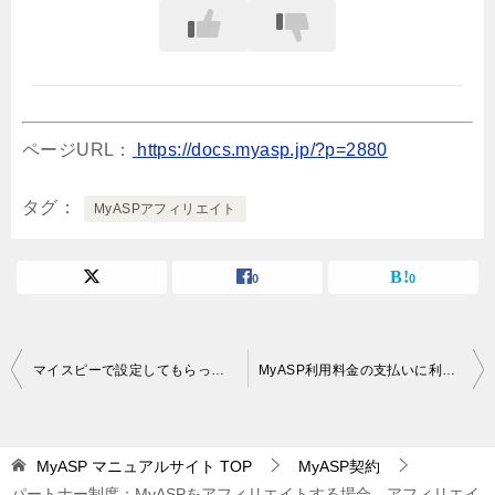
ページURL：
https://docs.myasp.jp/?p=2880
タグ
MyASPアフィリエイト
0
0
投
マイスピーで設定してもらった独自ドメインを FTPで利用できますか？
MyASP利用料金の支払いに利用しているクレジットカードを変更したい
稿
ナ
MyASP マニュアルサイト
TOP
MyASP契約
ビ
パートナー制度：MyASPをアフィリエイトする場合、アフィリエイ