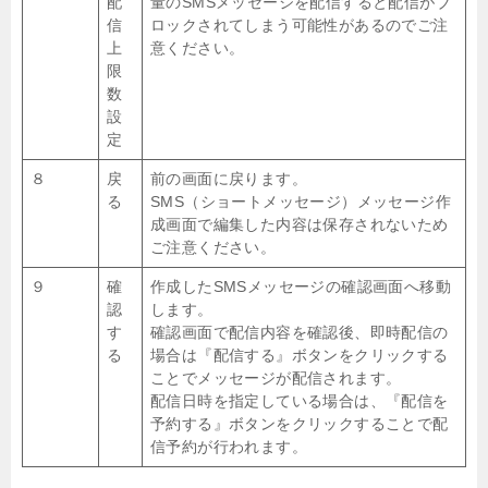
配
量のSMSメッセージを配信すると配信がブ
信
ロックされてしまう可能性があるのでご注
上
意ください。
限
数
設
定
８
戻
前の画面に戻ります。
る
SMS（ショートメッセージ）メッセージ作
成画面で編集した内容は保存されないため
ご注意ください。
９
確
作成したSMSメッセージの確認画面へ移動
認
します。
す
確認画面で配信内容を確認後、即時配信の
る
場合は『配信する』ボタンをクリックする
ことでメッセージが配信されます。
配信日時を指定している場合は、『配信を
予約する』ボタンをクリックすることで配
信予約が行われます。