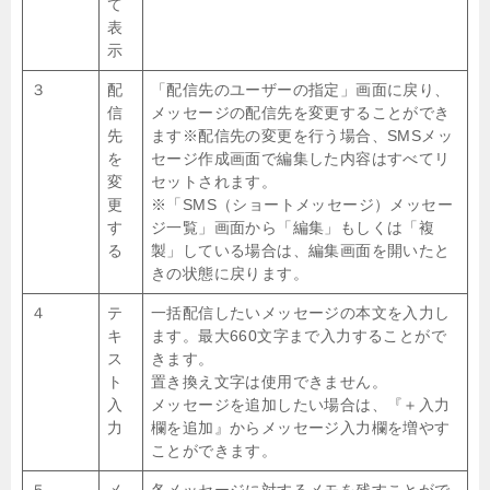
て
表
示
３
配
「配信先のユーザーの指定」画面に戻り、
信
メッセージの配信先を変更することができ
先
ます※配信先の変更を行う場合、SMSメッ
を
セージ作成画面で編集した内容はすべてリ
変
セットされます。
更
※「SMS（ショートメッセージ）メッセー
す
ジ一覧」画面から「編集」もしくは「複
る
製」している場合は、編集画面を開いたと
きの状態に戻ります。
４
テ
一括配信したいメッセージの本文を入力し
キ
ます。最大660文字まで入力することがで
ス
きます。
ト
置き換え文字は使用できません。
入
メッセージを追加したい場合は、『＋入力
力
欄を追加』からメッセージ入力欄を増やす
ことができます。
５
メ
各メッセージに対するメモを残すことがで