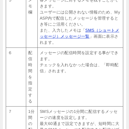
モ
きます。
欄
ユーザーには公開されない情報のため、My
ASP内で配信したメッセージを管理すると
き等にご活用ください。
また、入力したメモは「
SMS（ショートメ
ッセージ）メッセージ一覧
」画面に表示さ
れます。
６
配
メッセージの配信時間を設定する事ができ
信
ます。
時
チェックを入れなかった場合は、「即時配
間
信」されます。
を
指
定
す
る
７
1分
SMSメッセージの1分間に配信するメッセ
間
ージの速度を設定します。
の
最大60通まで設定できますが、短時間に大