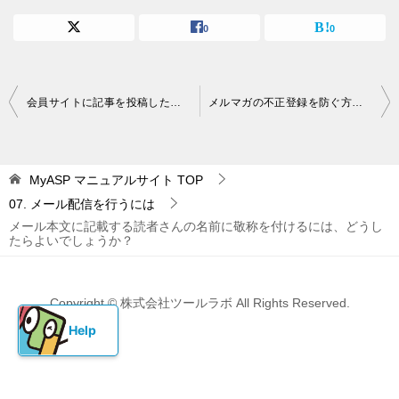
0
0
投
会員サイトに記事を投稿したらユーザー（読者）に通知することはできますか？
メルマガの不正登録を防ぐ方法はありますか？
稿
ナ
MyASP マニュアルサイト
TOP
ビ
07. メール配信を行うには
ゲ
メール本文に記載する読者さんの名前に敬称を付けるには、どうし
ー
たらよいでしょうか？
シ
ョ
Copyright © 株式会社ツールラボ All Rights Reserved.
ン