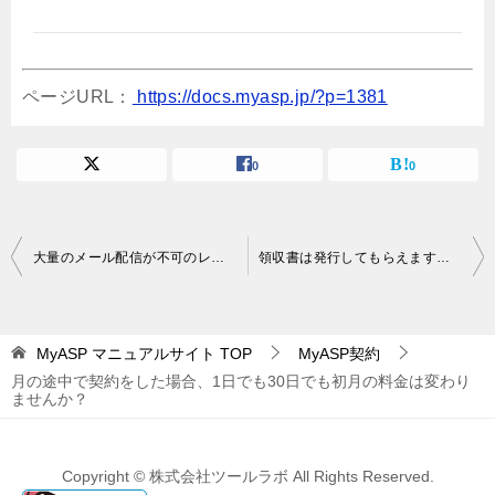
ページURL：
https://docs.myasp.jp/?p=1381
0
0
投
大量のメール配信が不可のレンタルサーバーがありますが、マイスピーでメール配信する場合は影響ありませんか？
領収書は発行してもらえますか？クレジットカードの請求名はどうなりますか？
稿
ナ
MyASP マニュアルサイト
TOP
MyASP契約
ビ
月の途中で契約をした場合、1日でも30日でも初月の料金は変わり
ゲ
ませんか？
ー
シ
Copyright © 株式会社ツールラボ All Rights Reserved.