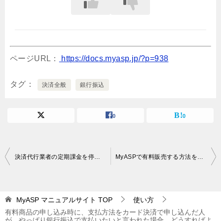
ページURL：
https://docs.myasp.jp/?p=938
タグ
決済全般
銀行振込
0
0
投
決済代行業者の定期課金を停止する方法
MyASPで有料販売する方法を教えてください
稿
ナ
MyASP マニュアルサイト
TOP
使い方
ビ
有料商品の申し込み時に、支払方法をカード決済で申し込んだ人
ゲ
が、やっぱり銀行振込で支払いたいと言われた場合、どうすればよ