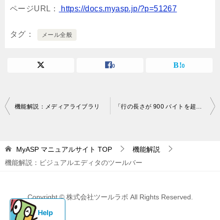
ページURL：
https://docs.myasp.jp/?p=51267
タグ
メール全般
0
0
投
機能解説：メディアライブラリ
「行の長さが 900 バイトを超えています。」のエラーメッセージが表示される原因は何ですか？
稿
ナ
MyASP マニュアルサイト
TOP
機能解説
ビ
機能解説：ビジュアルエディタのツールバー
ゲ
ー
Copyright © 株式会社ツールラボ All Rights Reserved.
シ
ョ