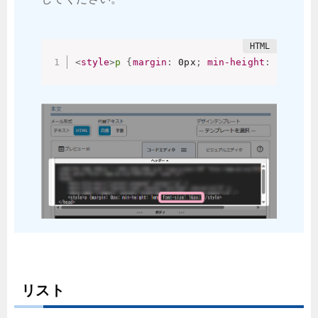
<
style
>
p
{
margin
:
 0px
;
min-height
:
 1em
;
fo
リスト