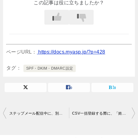
この記事は役に立ちましたか？
ページURL：
https://docs.myasp.jp/?p=428
タグ
SPF・DKIM・DMARC設定
0
0
投
ステップメール配信中に、別のフォーム（シナリオ）に登録したら、途中で配信を自動で停止させることは可能でしょうか？
CSV一括登録する際に、「姓名」の区別がないリストを登録したいのですが、氏名を１つのフィールドにまとめるにはどうすればよろしいでしょうか？
稿
ナ