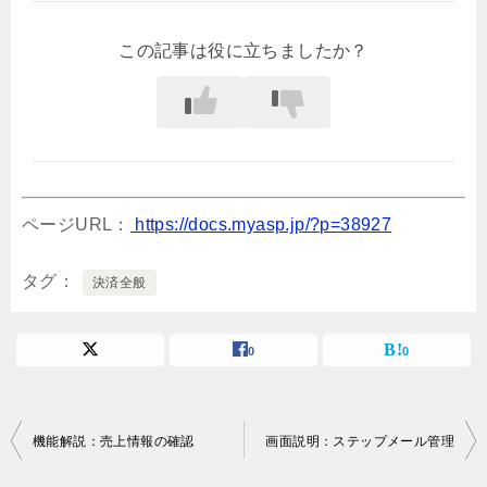
この記事は役に立ちましたか？
ページURL：
https://docs.myasp.jp/?p=38927
タグ
決済全般
0
0
投
機能解説：売上情報の確認
画面説明：ステップメール管理
稿