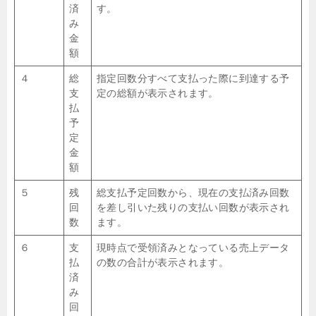
済
す。
み
金
額
４
総
指定回数分すべて支払った際に到達する予
支
定の総額が表示されます。
払
予
定
金
額
５
残
総支払予定回数から、現在の支払済み回数
回
を差し引いた残りの支払い回数が表示され
数
ます。
６
支
現時点で受領済みとなっている売上データ
払
の数の合計が表示されます。
済
み
回