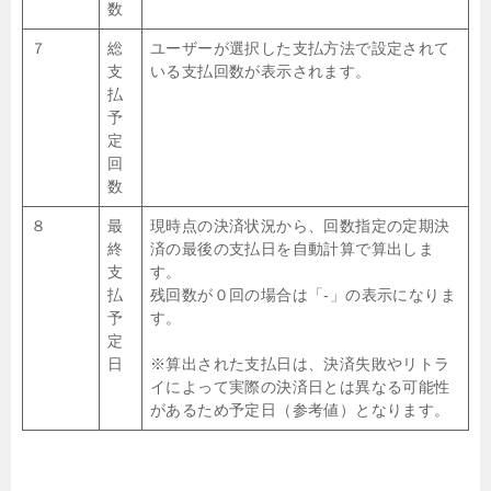
数
７
総
ユーザーが選択した支払方法で設定されて
支
いる支払回数が表示されます。
払
予
定
回
数
８
最
現時点の決済状況から、回数指定の定期決
終
済の最後の支払日を自動計算で算出しま
支
す。
払
残回数が０回の場合は「-」の表示になりま
予
す。
定
日
※算出された支払日は、決済失敗やリトラ
イによって実際の決済日とは異なる可能性
があるため予定日（参考値）となります。