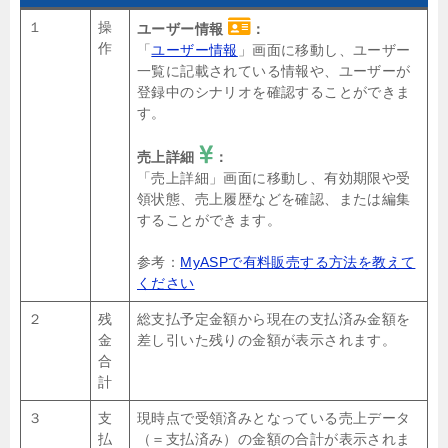
１
操
ユーザー情報
：
作
「
ユーザー情報
」画面に移動し、ユーザー
一覧に記載されている情報や、ユーザーが
登録中のシナリオを確認することができま
す。
売上詳細
：
「売上詳細」画面に移動し、有効期限や受
領状態、売上履歴などを確認、または編集
することができます。
参考：
MyASPで有料販売する方法を教えて
ください
２
残
総支払予定金額から現在の支払済み金額を
金
差し引いた残りの金額が表示されます。
合
計
３
支
現時点で受領済みとなっている売上データ
払
（＝支払済み）の金額の合計が表示されま