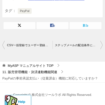
タグ
PayPal
0
0
投
CSV一括登録でユーザー登録する際に、ラベルを付与することはできますか？
ステップメールの配信条件にある「＋条件」と「＋AND条件」の違いは？
稿
ナ
MyASP マニュアルサイト
TOP
ビ
11. 販売管理機能・決済連動機能関連
ゲ
PayPalの事前承認支払い（従量課金）機能に対応していますか？
ー
シ
Copyright © 株式会社ツールラボ All Rights Reserved.
ョ
ン