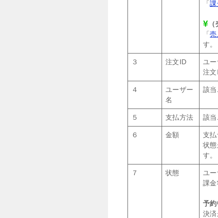
「
課
（
「
売
す。
３
注文ID
ユー
注文
４
ユーザー
該当
名
５
支払方法
該当
６
金額
支払
状態
す。
７
状態
ユー
課金
予約
決済