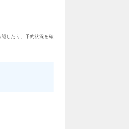
確認したり、予約状況を確