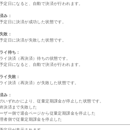
予定日になると、自動で決済が行われます。
済み：
予定日に決済が成功した状態です。
失敗：
予定日に決済が失敗した状態です。
ライ待ち：
ライ決済（再決済）待ちの状態です。
予定日になると、自動で決済が行われます。
ライ失敗：
ライ決済（再決済）が失敗した状態です。
済み：
のいずれかにより、従量定期課金が停止した状態です。
終決済まで失敗した
ーザー側で退会ページから従量定期課金を停止した
理者側で従量定期課金を停止した
予定日が表示されます。