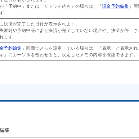
が「予約中」または「リトライ待ち」の場合は、「
課金予約編集
」画
す。
に決済が完了した日付が表示されます。
失敗時や予約中等により決済が完了していない場合や、決済が停止さ
れます。
金予約編集
」画面でメモを設定している場合は、「表示」と表示され
示」にカーソルを合わせると、設定したメモの内容を確認できます。