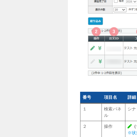
番号
項目名
詳細
１
検索パネ
シナ
ル
２
操作
（
※状