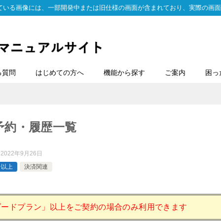
ている画像には、一部開発中または旧仕様の画面が含まれており、実際の画面
る質問
はじめての方へ
機能から探す
ご案内
困っ
予約・履歴一覧
：
2022年9月26日
ン以上
決済関連
ダードプラン」以上をご契約の場合のみ利用できます